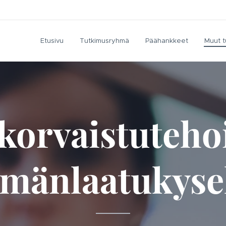
Etusivu
Tutkimusryhmä
Päähankkeet
Muut t
korvaistuteh
ämänlaatukyse