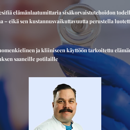
esifiä elämänlaatumittaria sisäkorvaistutehoidon todell
aa – eikä sen kustannusvaikuttavuutta perustella luotett
suomenkielinen ja kliiniseen käyttöön tarkoitettu eläm
ksen saaneille potilaille