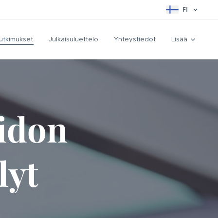
FI
utkimukset
Julkaisuluettelo
Yhteystiedot
Lisää
oidon
lyt