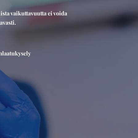
ista vaikuttavuutta ei voida
avasti.
änlaatukysely