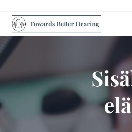
Towards Better Hearing
Sisä
el