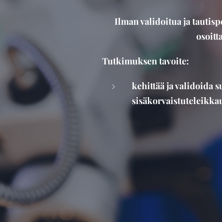
Ilman validoitua ja tautisp
osoitt
Tutkimuksen tavoite:
kehittää ja validoida 
sisäkorvaistuteleikkau