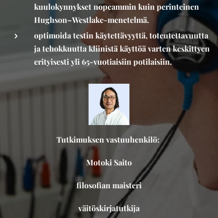
kuulokynnykset nopeammin kuin perinteinen
Hughson–Westlake-menetelmä.
optimoida testin käytettävyyttä, toteutettavuutta
ja tehokkuutta kliinistä käyttöä varten keskittyen
erityisesti yli 65-vuotiaisiin potilaisiin.
Tutkimuksen vastuuhenkilö:
Motoki Saito
filosofian maisteri
väitöskirjatutkija