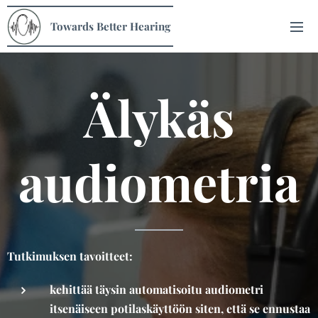
Towards Better Hearing
Älykäs
audiometria
Tutkimuksen tavoitteet:
kehittää täysin automatisoitu audiometri
itsenäiseen potilaskäyttöön siten, että se ennustaa